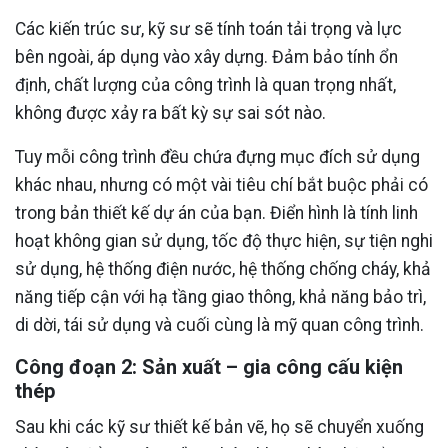
Các kiến trúc sư, kỹ sư sẽ tính toán tải trọng và lực
bên ngoài, áp dụng vào xây dựng. Đảm bảo tính ổn
định, chất lượng của công trình là quan trọng nhất,
không được xảy ra bất kỳ sự sai sót nào.
Tuy mỗi công trình đều chứa đựng mục đích sử dụng
khác nhau, nhưng có một vài tiêu chí bắt buộc phải có
trong bản thiết kế dự án của bạn. Điển hình là tính linh
hoạt không gian sử dụng, tốc độ thực hiện, sự tiện nghi
sử dụng, hệ thống điện nước, hệ thống chống cháy, khả
năng tiếp cận với hạ tầng giao thông, khả năng bảo trì,
di dời, tái sử dụng và cuối cùng là mỹ quan công trình.
Công đoạn 2: Sản xuất – gia công cấu kiện
thép
Sau khi các kỹ sư thiết kế bản vẽ, họ sẽ chuyển xuống