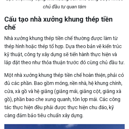
chủ đầu tư quan tâm
Cấu tạo nhà xưởng khung thép tiền
chế
Nhà xưởng khung thép tiền chế thường được làm từ
thép hình hoặc thép tổ hợp. Dựa theo bản vẽ kiến trúc
kỹ thuật, công ty xây dựng sẽ tiến hành thực hiện và
lắp đặt theo như thỏa thuận trước đó cùng chủ đầu tư.
Một nhà xưởng khung thép tiền chế hoàn thiện, phải có
đủ các phần. Bao gồm móng, nền nhà, hệ khung chính,
cửa, xà gồ và hệ giằng (giằng mái, giằng cột, giằng xà
gồ), phần bao che xung quanh, tôn lợp mái. Các công
tác thực hiện đều phải được thực hiện chu đáo, kỹ
càng đảm bảo tiêu chuẩn xây dựng.