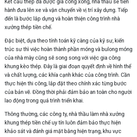
Kết cấu thép đã được gia công xong, nhà thầu sẽ tiến
hành đưa lên xe và vận chuyển về vị trí xây dựng. Tiếp
đến là bước lắp dựng và hoàn thiện công trình nhà
xưởng thép tiền chế.
Đặc biệt, dựa theo tính toán kỹ càng của kỹ sư, kiến
trúc sư thì việc hoàn thành phần móng và bulong móng
của nhà mày cũng sẽ song song với việc gia công
khung kèo thép. Đây là giai đoạn quyết định về hình thể
và chất lượng, các khía cạnh khác của công trình. Cần
thực hiện thi công, lắp đặt theo chính xác từng bước
của bản vẽ. Đồng thời phải đảm bảo an toàn cho người
lao động trong quá trình triển khai.
Thông thường, các công ty, nhà thầu làm nhà xưởng
khung thép tiền chế uy tín luôn đảm bảo thực hiện
khảo sát và đánh giá mặt bằng hiện trạng, khu vực