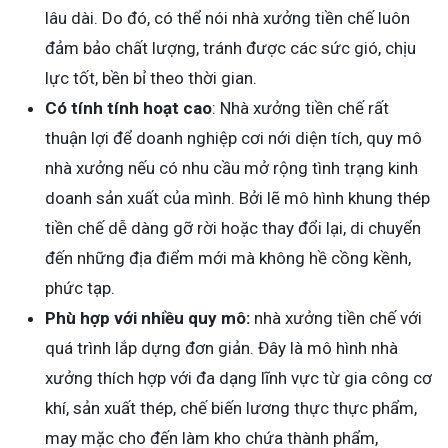
lâu dài. Do đó, có thể nói nhà xưởng tiền chế luôn
đảm bảo chất lượng, tránh được các sức gió, chịu
lực tốt, bền bỉ theo thời gian.
Có tính tính hoạt cao
: Nhà xưởng tiền chế rất
thuận lợi để doanh nghiệp cơi nới diện tích, quy mô
nhà xưởng nếu có nhu cầu mở rộng tình trạng kinh
doanh sản xuất của mình. Bởi lẽ mô hình khung thép
tiền chế dễ dàng gỡ rời hoặc thay đổi lại, di chuyển
đến những địa điểm mới mà không hề cồng kềnh,
phức tạp.
Phù hợp với nhiều quy mô:
nhà xưởng tiền chế với
quá trình lắp dựng đơn giản. Đây là mô hình nhà
xưởng thích hợp với đa dạng lĩnh vực từ gia công cơ
khí, sản xuất thép, chế biến lương thực thực phẩm,
may mặc cho đến làm kho chứa thành phẩm,