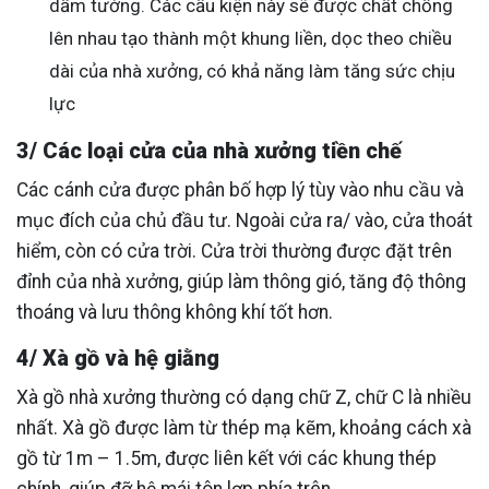
dầm tường. Các cấu kiện này sẽ được chất chồng
lên nhau tạo thành một khung liền, dọc theo chiều
dài của nhà xưởng, có khả năng làm tăng sức chịu
lực
3/ Các loại cửa của nhà xưởng tiền chế
Các cánh cửa được phân bố hợp lý tùy vào nhu cầu và
mục đích của chủ đầu tư. Ngoài cửa ra/ vào, cửa thoát
hiểm, còn có cửa trời. Cửa trời thường được đặt trên
đỉnh của nhà xưởng, giúp làm thông gió, tăng độ thông
thoáng và lưu thông không khí tốt hơn.
4/ Xà gồ và hệ giằng
Xà gồ nhà xưởng thường có dạng chữ Z, chữ C là nhiều
nhất. Xà gồ được làm từ thép mạ kẽm, khoảng cách xà
gồ từ 1m – 1.5m, được liên kết với các khung thép
chính, giúp đỡ hệ mái tôn lợp phía trên.