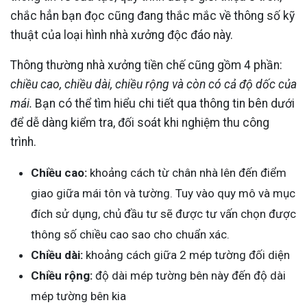
chắc hẳn bạn đọc cũng đang thắc mắc về thông số kỹ
thuật của loại hình nhà xưởng độc đáo này.
Thông thường nhà xưởng tiền chế cũng gồm 4 phần:
chiều cao, chiều dài, chiều rộng và còn có cả độ dốc của
mái.
Bạn có thể tìm hiểu chi tiết qua thông tin bên dưới
để dễ dàng kiểm tra, đối soát khi nghiệm thu công
trình.
Chiều cao:
khoảng cách từ chân nhà lên đến điểm
giao giữa mái tôn và tường. Tuy vào quy mô và mục
đích sử dụng, chủ đầu tư sẽ được tư vấn chọn được
thông số chiều cao sao cho chuẩn xác.
Chiều dài:
khoảng cách giữa 2 mép tường đối diện
Chiều rộng:
độ dài mép tường bên này đến độ dài
mép tường bên kia