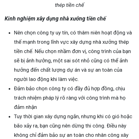
thép tiền chế
Kinh nghiệm xây dựng nhà xưởng tiền chế
Nên chọn công ty uy tín, có thâm niên hoạt động và
thế mạnh trong lĩnh vực xây dựng nhà xưởng thép
tiền chế. Nếu chọn nhầm đơn vị, công trình của bạn
sẽ bị ảnh hưởng, một sai sót nhỏ cũng có thể ảnh
hưởng đến chất lượng dự án và sự an toàn của
người lao động khi làm việc.
Đảm bảo chọn công ty có đầy đủ hợp đồng, chịu
trách nhiệm pháp lý rõ ràng với công trình mà họ
đảm nhận
Tuy thời gian xây dựng ngắn, nhưng khi có gió hoặc
bão xảy ra, bạn cũng nên dừng thi công. Điều này
không chỉ đảm bảo sự an toàn cho nhân công xây