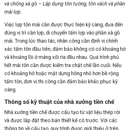
và chống xà gồ – Lắp dựng tôn tường, tôn vách và phần
mái lợp.
Việc lợp tôn mái cần được thực hiện kỹ càng, đưa đến
đúng vị trí cần lợp, di chuyển tấm lợp vào phần xà gồ
mái. Trong lúc thao tác, nhân công cần định vị chính
xác tấm tôn đầu tiên, đảm bảo không có có khoảng hở
và khoảng lồi ở máng xối rìa đều nhau. Quá trình phủ
hết mái tôn cần được kiểm tra chặt chẽ lần cuối. Nếu
có khoảng hở hoặc mặt dựng hông nhỏ hơn bề rộng
tấm tôn, đơn vị thi công cần đảm bảo khắc phục kỹ
càng.
Thông số kỹ thuật của nhà xưởng tiền chế
Nhà xưởng tiền chế được cấu tạo từ vật liệu thép rời
và được lắp đặt theo bản thiết kế có trước. Với các
thông tin về cấu tạo, quy trình được giới thiệu ở trên,