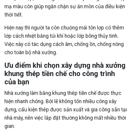
mạ màu còn giúp ngăn chặn sự ăn mòn của điều kiện
thời tiết.
Hiện nay thì người ta còn chuộng mái tôn lợp có thêm
lớp cách nhiệt bằng túi khí hoặc lớp bông thủy tinh.
Việc này có tác dụng cách âm, chống ồn, chống nóng
cho toàn bộ nhà xưởng.
Ưu điểm khi chọn xây dựng nhà xưởng
khung thép tiền chế cho công trình
của bạn
Nhà xưởng làm bằng khung thép tiền chế được thực
hiện nhanh chóng. Bởi lẽ không tốn nhiều công xây
dựng, cấu kiện thép được sản xuất và gia công sẵn tại
nhà máy, nên việc lắp đặt thường không mất nhiều thời
gian.