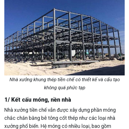
Nhà xưởng khung thép tiền chế có thiết kế và cấu tạo
không quá phức tạp
1/ Kết cấu móng, nền nhà
Nhà xưởng tiền chế vẫn được xây dựng phần móng
chắc chắn bằng bê tông cốt thép như các loại nhà
xưởng phổ biến. Hệ móng có nhiều loại, bao gồm