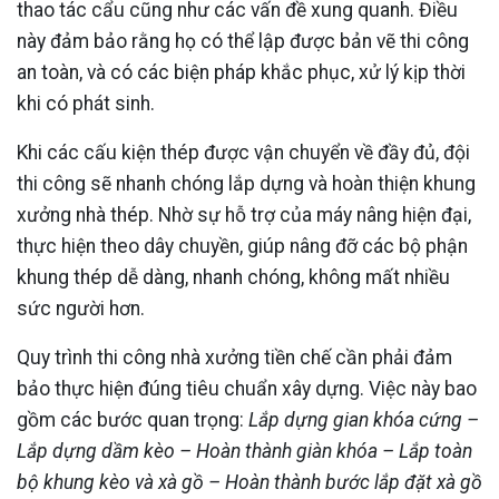
thao tác cẩu cũng như các vấn đề xung quanh. Điều
này đảm bảo rằng họ có thể lập được bản vẽ thi công
an toàn, và có các biện pháp khắc phục, xử lý kịp thời
khi có phát sinh.
Khi các cấu kiện thép được vận chuyển về đầy đủ, đội
thi công sẽ nhanh chóng lắp dựng và hoàn thiện khung
xưởng nhà thép. Nhờ sự hỗ trợ của máy nâng hiện đại,
thực hiện theo dây chuyền, giúp nâng đỡ các bộ phận
khung thép dễ dàng, nhanh chóng, không mất nhiều
sức người hơn.
Quy trình thi công nhà xưởng tiền chế cần phải đảm
bảo thực hiện đúng tiêu chuẩn xây dựng. Việc này bao
gồm các bước quan trọng:
Lắp dựng gian khóa cứng –
Lắp dựng dầm kèo – Hoàn thành giàn khóa – Lắp toàn
bộ khung kèo và xà gồ – Hoàn thành bước lắp đặt xà gồ