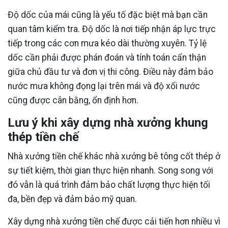
Độ dốc của mái cũng là yếu tố đặc biệt mà bạn cần
quan tâm kiểm tra. Độ dốc là nơi tiếp nhận áp lực trực
tiếp trong các cơn mưa kéo dài thường xuyên. Tỷ lệ
dốc cần phải được phán đoán và tính toán cẩn thận
giữa chủ đầu tư và đơn vị thi công. Điều này đảm bảo
nước mưa không đọng lại trên mái và độ xối nước
cũng được cân bằng, ổn định hơn.
Lưu ý khi xây dựng nhà xưởng khung
thép tiền chế
Nhà xưởng tiền chế khác nhà xưởng bê tông cốt thép ở
sự tiết kiệm, thời gian thực hiện nhanh. Song song với
đó vẫn là quá trình đảm bảo chất lượng thực hiện tối
đa, bền đẹp và đảm bảo mỹ quan.
Xây dựng nhà xưởng tiền chế được cải tiến hơn nhiều vì