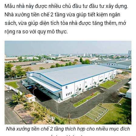
Mẫu nhà này được nhiều chủ đầu tư đầu tư xây dựng.
Nhà xưởng tiền chế 2 tầng vừa giúp tiết kiệm ngân
sách, vừa giúp diện tích tòa nhà được tăng thêm, mở
rộng ra so với quy mô thực.
Nhà xưởng tiền chế 2 tầng thích hợp cho nhiều mục đích