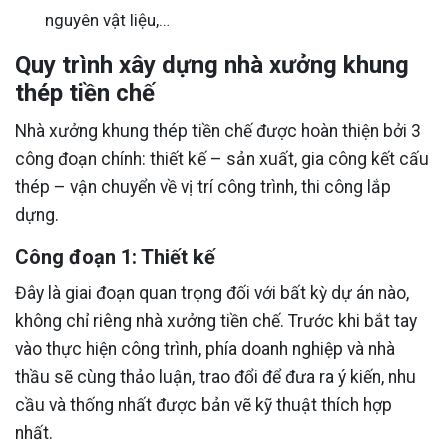
nguyên vật liệu,…
Quy trình xây dựng nhà xưởng khung
thép tiền chế
Nhà xưởng khung thép tiền chế được hoàn thiện bởi 3
công đoạn chính: thiết kế – sản xuất, gia công kết cấu
thép – vận chuyển về vị trí công trình, thi công lắp
dựng.
Công đoạn 1: Thiết kế
Đây là giai đoạn quan trọng đối với bất kỳ dự án nào,
không chỉ riêng nhà xưởng tiền chế. Trước khi bắt tay
vào thực hiện công trình, phía doanh nghiệp và nhà
thầu sẽ cùng thảo luận, trao đổi để đưa ra ý kiến, nhu
cầu và thống nhất được bản vẽ kỹ thuật thích hợp
nhất.