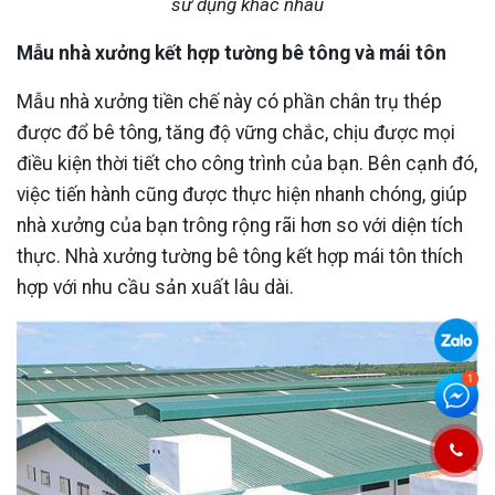
sử dụng khác nhau
Mẫu nhà xưởng kết hợp tường bê tông và mái tôn
Mẫu nhà xưởng tiền chế này có phần chân trụ thép
được đổ bê tông, tăng độ vững chắc, chịu được mọi
điều kiện thời tiết cho công trình của bạn. Bên cạnh đó,
việc tiến hành cũng được thực hiện nhanh chóng, giúp
nhà xưởng của bạn trông rộng rãi hơn so với diện tích
thực. Nhà xưởng tường bê tông kết hợp mái tôn thích
hợp với nhu cầu sản xuất lâu dài.