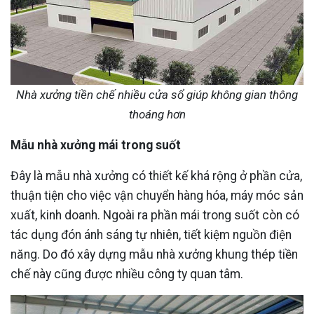
Nhà xưởng tiền chế nhiều cửa sổ giúp không gian thông
thoáng hơn
Mẫu nhà xưởng mái trong suốt
Đây là mẫu nhà xưởng có thiết kế khá rộng ở phần cửa,
thuận tiện cho việc vận chuyển hàng hóa, máy móc sản
xuất, kinh doanh. Ngoài ra phần mái trong suốt còn có
tác dụng đón ánh sáng tự nhiên, tiết kiệm nguồn điện
năng. Do đó xây dựng mẫu nhà xưởng khung thép tiền
chế này cũng được nhiều công ty quan tâm.